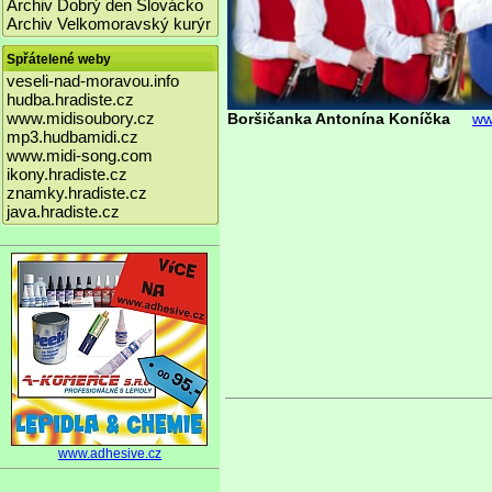
Archiv Dobrý den Slovácko
Archiv Velkomoravský kurýr
Spřátelené weby
veseli-nad-moravou.info
hudba.hradiste.cz
www.midisoubory.cz
Boršičanka Antonína Koníčka
ww
mp3.hudbamidi.cz
www.midi-song.com
ikony.hradiste.cz
znamky.hradiste.cz
java.hradiste.cz
www.adhesive.cz