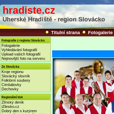
hradiste.cz
Uherské Hradiště - region Slovácko
Titulní strana
Fotogalerie
Fotografie z regionu Slovácko
Fotogalerie
Vyhledávání fotografií
Upload vašich fotografií
Nejnovější foto na serveru
Ze Slovácka
Kroje regionu
Slovácký slovník
Folklórní soubory
Cimbálovky
Dechovky
Regionální tisk
Zlínský deník
iZlinsko.cz
Dobrý den s kurýrem