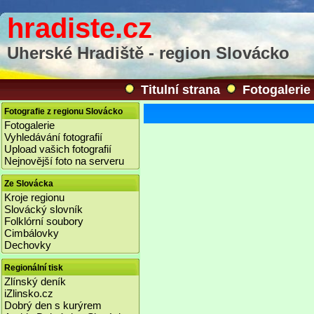
hradiste.cz
Uherské Hradiště - region Slovácko
Titulní strana
Fotogalerie
Fotografie z regionu Slovácko
Fotogalerie
Vyhledávání fotografií
Upload vašich fotografií
Nejnovější foto na serveru
Ze Slovácka
Kroje regionu
Slovácký slovník
Folklórní soubory
Cimbálovky
Dechovky
Regionální tisk
Zlínský deník
iZlinsko.cz
Dobrý den s kurýrem