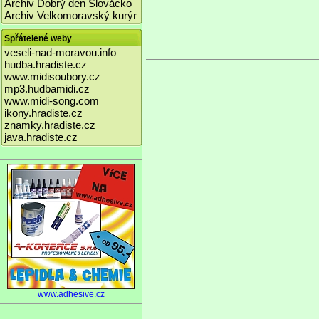
Archiv Dobrý den Slovácko
Archiv Velkomoravský kurýr
Spřátelené weby
veseli-nad-moravou.info
hudba.hradiste.cz
www.midisoubory.cz
mp3.hudbamidi.cz
www.midi-song.com
ikony.hradiste.cz
znamky.hradiste.cz
java.hradiste.cz
www.adhesive.cz