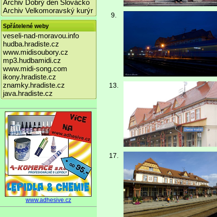
Archiv Dobrý den Slovácko
Archiv Velkomoravský kurýr
9.
Spřátelené weby
veseli-nad-moravou.info
hudba.hradiste.cz
www.midisoubory.cz
mp3.hudbamidi.cz
www.midi-song.com
ikony.hradiste.cz
znamky.hradiste.cz
13.
java.hradiste.cz
17.
www.adhesive.cz