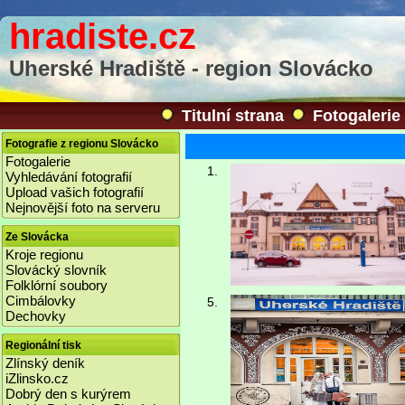
hradiste.cz
Uherské Hradiště - region Slovácko
Titulní strana
Fotogalerie
Fotografie z regionu Slovácko
Fotogalerie
1.
Vyhledávání fotografií
Upload vašich fotografií
Nejnovější foto na serveru
Ze Slovácka
Kroje regionu
Slovácký slovník
Folklórní soubory
Cimbálovky
5.
Dechovky
Regionální tisk
Zlínský deník
iZlinsko.cz
Dobrý den s kurýrem