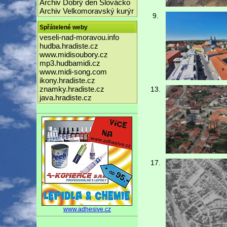
Archiv Dobrý den Slovácko
Archiv Velkomoravský kurýr
9.
Spřátelené weby
veseli-nad-moravou.info
hudba.hradiste.cz
www.midisoubory.cz
mp3.hudbamidi.cz
www.midi-song.com
ikony.hradiste.cz
znamky.hradiste.cz
13.
java.hradiste.cz
17.
www.adhesive.cz