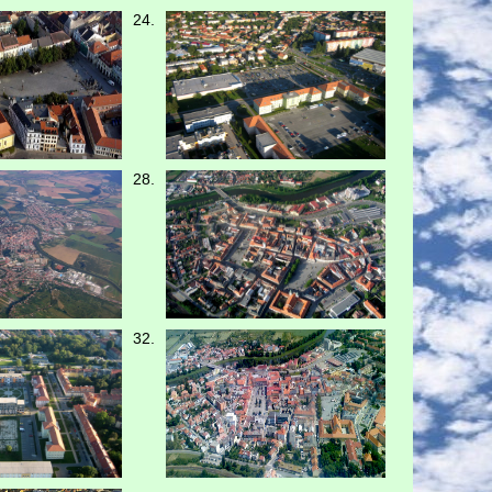
24.
28.
32.