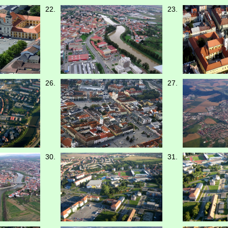
22.
23.
26.
27.
30.
31.