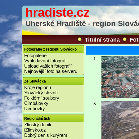
hradiste.cz
Uherské Hradiště - region Slov
Titulní strana
Fot
Fotografie z regionu Slovácko
Fotogalerie
1.
Vyhledávání fotografií
Upload vašich fotografií
Nejnovější foto na serveru
Ze Slovácka
Kroje regionu
Slovácký slovník
Folklórní soubory
Cimbálovky
5.
Dechovky
Regionální tisk
Zlínský deník
iZlinsko.cz
Dobrý den s kurýrem