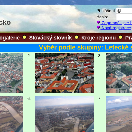
Přihlášení:
Heslo:
ácko
Zapomněli jste 
Nová registrace
ogalerie
Slovácký slovník
Kroje regionu
Pr
Výběr podle skupiny: Letecké
2.
3.
6.
7.