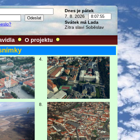
Dnes je pátek
7. 8. 2026
Svátek má Lada
heslo?
Zítra slaví Soběslav
avidla
O projektu
 snímky
4.
8.