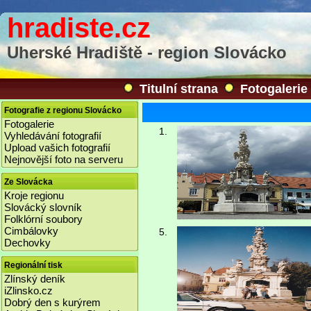
hradiste.cz
Uherské Hradiště - region Slovácko
Titulní strana
Fotogalerie
Fotografie z regionu Slovácko
Fotogalerie
1.
Vyhledávání fotografií
Upload vašich fotografií
Nejnovější foto na serveru
Ze Slovácka
Kroje regionu
Slovácký slovník
Folklórní soubory
Cimbálovky
5.
Dechovky
Regionální tisk
Zlínský deník
iZlinsko.cz
Dobrý den s kurýrem