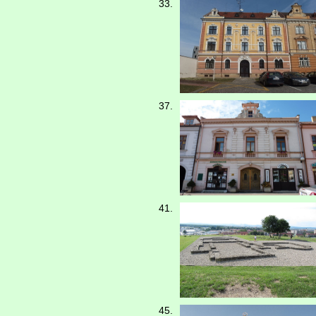
33.
37.
41.
45.