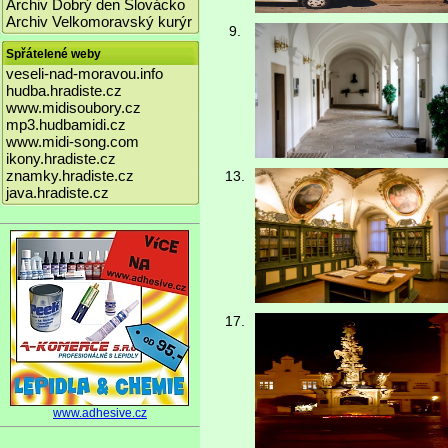
Archiv Dobrý den Slovácko
Archiv Velkomoravský kurýr
9.
Spřátelené weby
veseli-nad-moravou.info
hudba.hradiste.cz
www.midisoubory.cz
mp3.hudbamidi.cz
www.midi-song.com
ikony.hradiste.cz
znamky.hradiste.cz
13.
java.hradiste.cz
17.
www.adhesive.cz