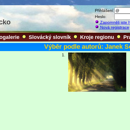
Přihlášení:
Heslo:
ácko
Zapomněli jste 
Nová registrace
ogalerie
Slovácký slovník
Kroje regionu
Pr
Výběr podle autorů: Janek S
1.