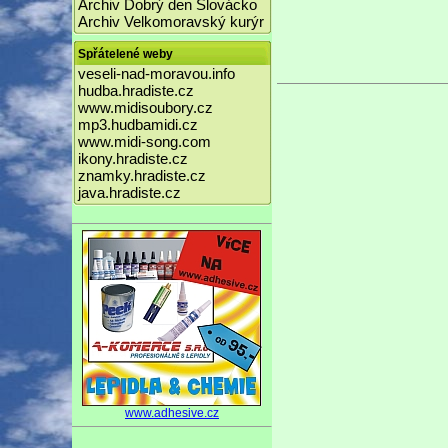
Archiv Dobrý den Slovácko
Archiv Velkomoravský kurýr
Spřátelené weby
veseli-nad-moravou.info
hudba.hradiste.cz
www.midisoubory.cz
mp3.hudbamidi.cz
www.midi-song.com
ikony.hradiste.cz
znamky.hradiste.cz
java.hradiste.cz
www.adhesive.cz