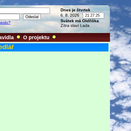
Dnes je čtvrtek
6. 8. 2026
Svátek má Oldřiška
heslo?
Zítra slaví Lada
avidla
O projektu
edlář