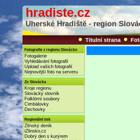
hradiste.cz
Uherské Hradiště - region Slov
Titulní strana
Fot
Fotografie z regionu Slovácko
Fotogalerie
Vyhledávání fotografií
Upload vašich fotografií
Nejnovější foto na serveru
Ze Slovácka
Kroje regionu
Slovácký slovník
Folklórní soubory
Cimbálovky
Dechovky
Regionální tisk
Zlínský deník
iZlinsko.cz
Dobrý den s kurýrem