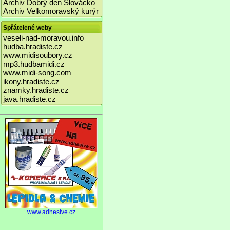
Archiv Dobrý den Slovácko
Archiv Velkomoravský kurýr
Spřátelené weby
veseli-nad-moravou.info
hudba.hradiste.cz
www.midisoubory.cz
mp3.hudbamidi.cz
www.midi-song.com
ikony.hradiste.cz
znamky.hradiste.cz
java.hradiste.cz
www.adhesive.cz