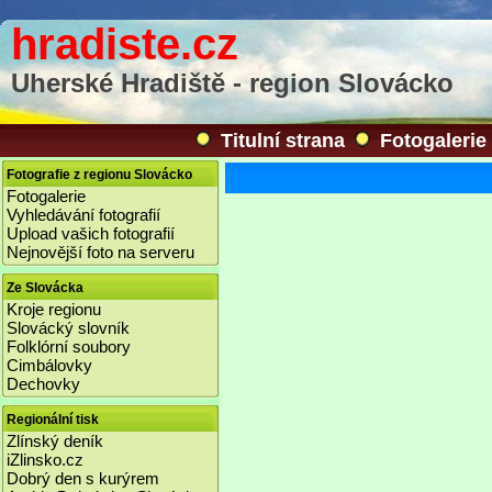
hradiste.cz
Uherské Hradiště - region Slovácko
Titulní strana
Fotogalerie
Fotografie z regionu Slovácko
Fotogalerie
Vyhledávání fotografií
Upload vašich fotografií
Nejnovější foto na serveru
Ze Slovácka
Kroje regionu
Slovácký slovník
Folklórní soubory
Cimbálovky
Dechovky
Regionální tisk
Zlínský deník
iZlinsko.cz
Dobrý den s kurýrem