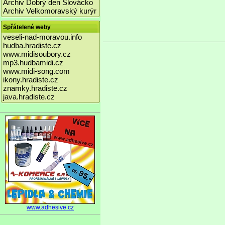
Archiv Dobrý den Slovácko
Archiv Velkomoravský kurýr
Spřátelené weby
veseli-nad-moravou.info
hudba.hradiste.cz
www.midisoubory.cz
mp3.hudbamidi.cz
www.midi-song.com
ikony.hradiste.cz
znamky.hradiste.cz
java.hradiste.cz
www.adhesive.cz