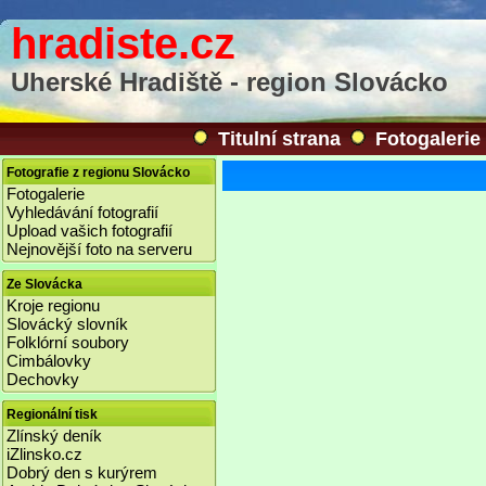
hradiste.cz
Uherské Hradiště - region Slovácko
Titulní strana
Fotogalerie
Fotografie z regionu Slovácko
Fotogalerie
Vyhledávání fotografií
Upload vašich fotografií
Nejnovější foto na serveru
Ze Slovácka
Kroje regionu
Slovácký slovník
Folklórní soubory
Cimbálovky
Dechovky
Regionální tisk
Zlínský deník
iZlinsko.cz
Dobrý den s kurýrem